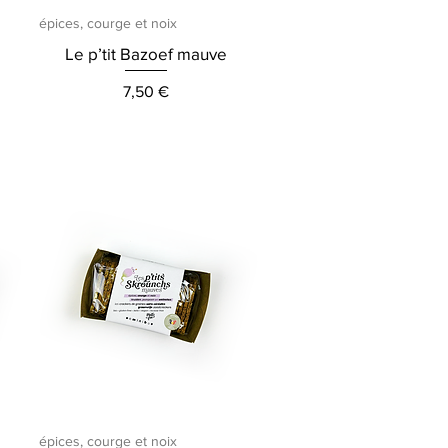
Aperçu rapide
épices, courge et noix
Le p’tit Bazoef mauve
Prix
7,50 €
Aperçu rapide
épices, courge et noix