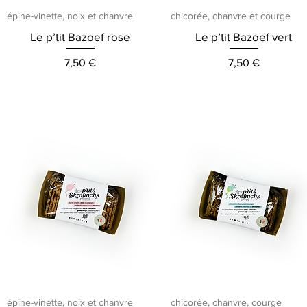
Aperçu rapide
Aperçu rapide
épine-vinette, noix et chanvre
chicorée, chanvre et courge
Le p’tit Bazoef rose
Le p’tit Bazoef vert
Prix
Prix
7,50 €
7,50 €
Aperçu rapide
Aperçu rapide
épine-vinette, noix et chanvre
chicorée, chanvre, courge