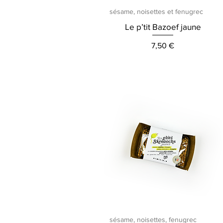
Aperçu rapide
sésame, noisettes et fenugrec
Le p’tit Bazoef jaune
Prix
7,50 €
Aperçu rapide
sésame, noisettes, fenugrec