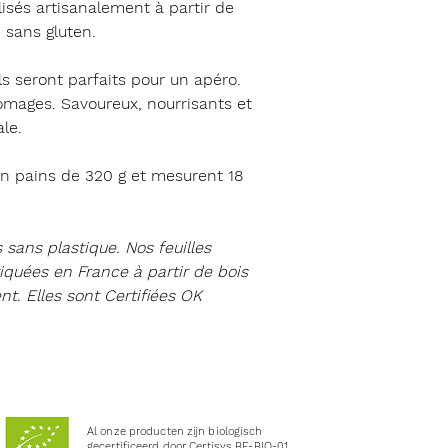
lisés
artisanalement
à partir de
e sans gluten
.
s seront parfaits pour un
apéro
.
romages
. Savoureux, nourrisants et
le.
en pains de 320 g et mesurent 18
s
sans plastique
. Nos feuilles
iquées en France à partir de bois
t. Elles sont Certifiées
OK
Al onze producten zijn biologisch
gecertificeerd door Certisys BE-BIO-01